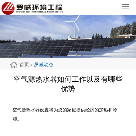
首
页
关
于
工
罗
程
罗
威
案
威
联
首页
罗威动态
>
例
动
系
空气源热水器如何工作以及有哪些
优势
态
我
们
空气源热水器设置将为您的家庭提供经济的加热和冷
却。